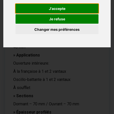
Données techniques
J'accepte
Je refuse
Essais
Changer mes préférences
» Prise de vitrage jusqu’à:
40 mm
» Applications
Ouverture intérieure:
À la française à 1 et 2 vantaux
Oscillo-battante à 1 et 2 vantaux
À soufflet
» Sections
Dormant – 70 mm / Ouvrant – 70 mm
» Épaisseur profilés