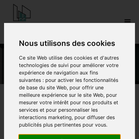
Aller
au
contenu
Nous utilisons des cookies
Ce site Web utilise des cookies et d'autres
E68
technologies de suivi pour améliorer votre
expérience de navigation aux fins
suivantes :
pour activer les fonctionnalités
de base du site Web
,
pour offrir une
meilleure expérience sur le site Web
,
pour
mesurer votre intérêt pour nos produits et
ETEM E68
services et pour personnaliser les
interactions marketing
,
pour diffuser des
Profondeur du système :
77.5 mm
publicités plus pertinentes pour vous
.
Valeur Uf cadre ≥
1.7 W/(m²·K)