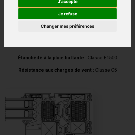
J'accepte
Épaisseur vitrage/panneau :
max. 48 mm
Je refuse
Poids du vantail max.
: 170 kg
Changer mes préférences
Protection acoustique RwP max. :
44 dB(A)
Perméabilité à l’air : Classe 4
Étanchéité à la pluie battante :
Classe E1500
Résistance aux charges de vent :
Classe C5