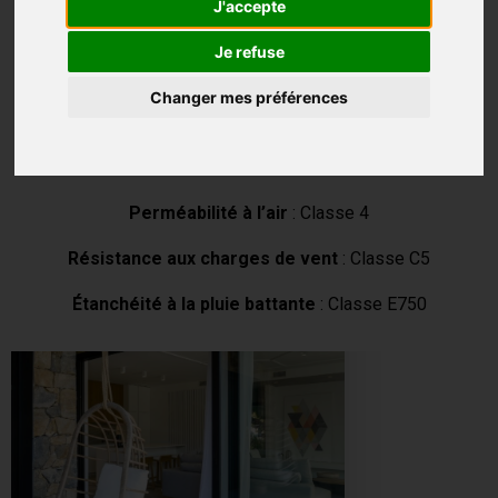
J'accepte
Épaisseur vitrage/panneau max.
: 52 mm
Je refuse
Poids du vantail max.
: 300 kg (440 kg sur demande)
Changer mes préférences
Largeur d’ouvrant max.
: 3300mm
Hauteur d’ouvrant max.
: 3300 mm
Perméabilité à l’air
: Classe 4
Résistance aux charges de vent
: Classe C5
Étanchéité à la pluie battante
: Classe E750