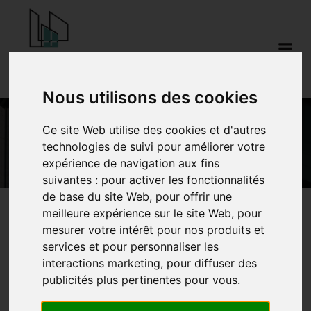
Aller
au
contenu
Nous utilisons des cookies
ES70
Ce site Web utilise des cookies et d'autres
technologies de suivi pour améliorer votre
expérience de navigation aux fins
suivantes :
pour activer les fonctionnalités
de base du site Web
,
pour offrir une
meilleure expérience sur le site Web
,
pour
mesurer votre intérêt pour nos produits et
ETEM ES70
services et pour personnaliser les
interactions marketing
,
pour diffuser des
Profondeur du système
: 70 mm
publicités plus pertinentes pour vous
.
Valeur Uf ≥
2.73 W/(m²·K)