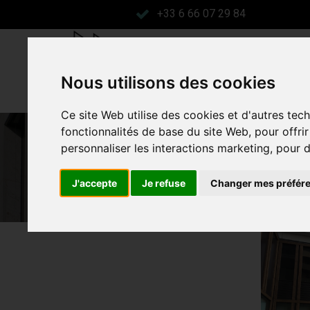
Aller
+33 6 66 07 29 84
au
contenu
HOME
MENUISERIE ALUMI
Nous utilisons des cookies
Ce site Web utilise des cookies et d'autres tec
fonctionnalités de base du site Web
,
pour offri
personnaliser les interactions marketing
,
pour d
Vit
J'accepte
Je refuse
Changer mes préfér